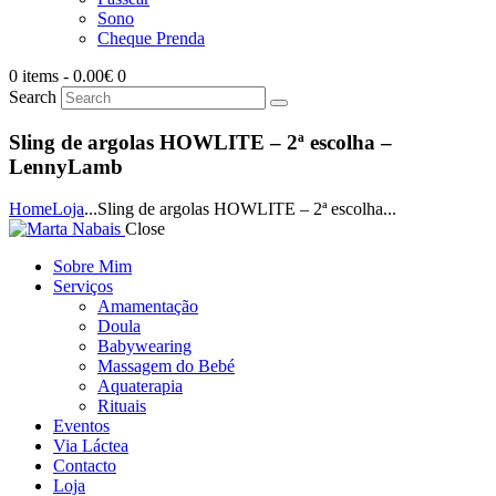
Sono
Cheque Prenda
0 items
-
0.00€
0
Search
Sling de argolas HOWLITE – 2ª escolha –
LennyLamb
Home
Loja
...
Sling de argolas HOWLITE – 2ª escolha...
Close
Sobre Mim
Serviços
Amamentação
Doula
Babywearing
Massagem do Bebé
Aquaterapia
Rituais
Eventos
Via Láctea
Contacto
Loja