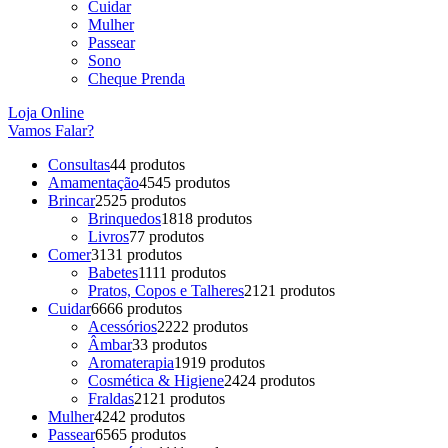
Cuidar
Mulher
Passear
Sono
Cheque Prenda
Loja Online
Vamos Falar?
Consultas
4
4 produtos
Amamentação
45
45 produtos
Brincar
25
25 produtos
Brinquedos
18
18 produtos
Livros
7
7 produtos
Comer
31
31 produtos
Babetes
11
11 produtos
Pratos, Copos e Talheres
21
21 produtos
Cuidar
66
66 produtos
Acessórios
22
22 produtos
Âmbar
3
3 produtos
Aromaterapia
19
19 produtos
Cosmética & Higiene
24
24 produtos
Fraldas
21
21 produtos
Mulher
42
42 produtos
Passear
65
65 produtos