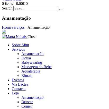
0 items
-
0.00€
0
Search
Amamentação
Home
Serviços
...
Amamentação
Close
Sobre Mim
Serviços
Amamentação
Doula
Babywearing
Massagem do Bebé
Aquaterapia
Rituais
Eventos
Via Láctea
Contacto
Loja
Amamentação
Brincar
Comer