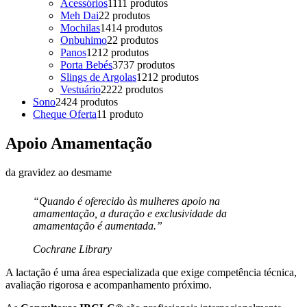
Acessórios
11
11 produtos
Meh Dai
2
2 produtos
Mochilas
14
14 produtos
Onbuhimo
2
2 produtos
Panos
12
12 produtos
Porta Bebés
37
37 produtos
Slings de Argolas
12
12 produtos
Vestuário
22
22 produtos
Sono
24
24 produtos
Cheque Oferta
1
1 produto
Apoio Amamentação
da gravidez ao desmame
“Quando é oferecido às mulheres apoio na
amamentação, a duração e exclusividade da
amamentação é aumentada.”
Cochrane Library
A lactação é uma área especializada que exige competência técnica,
avaliação rigorosa e acompanhamento próximo.