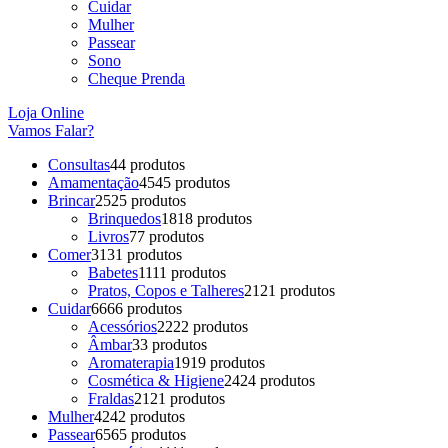
Cuidar
Mulher
Passear
Sono
Cheque Prenda
Loja Online
Vamos Falar?
Consultas
4
4 produtos
Amamentação
45
45 produtos
Brincar
25
25 produtos
Brinquedos
18
18 produtos
Livros
7
7 produtos
Comer
31
31 produtos
Babetes
11
11 produtos
Pratos, Copos e Talheres
21
21 produtos
Cuidar
66
66 produtos
Acessórios
22
22 produtos
Âmbar
3
3 produtos
Aromaterapia
19
19 produtos
Cosmética & Higiene
24
24 produtos
Fraldas
21
21 produtos
Mulher
42
42 produtos
Passear
65
65 produtos