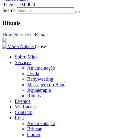
0 items
-
0.00€
0
Search
Rituais
Home
Serviços
...
Rituais
Close
Sobre Mim
Serviços
Amamentação
Doula
Babywearing
Massagem do Bebé
Aquaterapia
Rituais
Eventos
Via Láctea
Contacto
Loja
Amamentação
Brincar
Comer