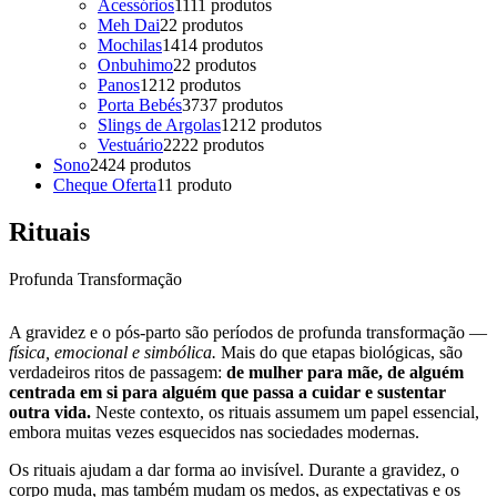
Acessórios
11
11 produtos
Meh Dai
2
2 produtos
Mochilas
14
14 produtos
Onbuhimo
2
2 produtos
Panos
12
12 produtos
Porta Bebés
37
37 produtos
Slings de Argolas
12
12 produtos
Vestuário
22
22 produtos
Sono
24
24 produtos
Cheque Oferta
1
1 produto
Rituais
Profunda Transformação
A gravidez e o pós-parto são períodos de profunda transformação —
física, emocional e simbólica.
Mais do que etapas biológicas, são
verdadeiros ritos de passagem:
de mulher para mãe, de alguém
centrada em si para alguém que passa a cuidar e sustentar
outra vida.
Neste contexto, os rituais assumem um papel essencial,
embora muitas vezes esquecidos nas sociedades modernas.
Os rituais ajudam a dar forma ao invisível. Durante a gravidez, o
corpo muda, mas também mudam os medos, as expectativas e os