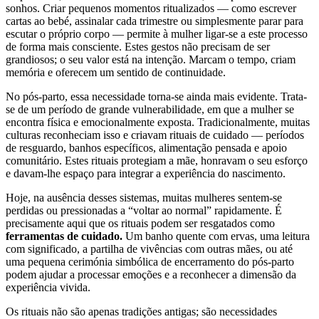
sonhos. Criar pequenos momentos ritualizados — como escrever
cartas ao bebé, assinalar cada trimestre ou simplesmente parar para
escutar o próprio corpo — permite à mulher ligar-se a este processo
de forma mais consciente. Estes gestos não precisam de ser
grandiosos; o seu valor está na intenção. Marcam o tempo, criam
memória e oferecem um sentido de continuidade.
No pós-parto, essa necessidade torna-se ainda mais evidente. Trata-
se de um período de grande vulnerabilidade, em que a mulher se
encontra física e emocionalmente exposta. Tradicionalmente, muitas
culturas reconheciam isso e criavam rituais de cuidado — períodos
de resguardo, banhos específicos, alimentação pensada e apoio
comunitário. Estes rituais protegiam a mãe, honravam o seu esforço
e davam-lhe espaço para integrar a experiência do nascimento.
Hoje, na ausência desses sistemas, muitas mulheres sentem-se
perdidas ou pressionadas a “voltar ao normal” rapidamente. É
precisamente aqui que os rituais podem ser resgatados como
ferramentas de cuidado.
Um banho quente com ervas, uma leitura
com significado, a partilha de vivências com outras mães, ou até
uma pequena cerimónia simbólica de encerramento do pós-parto
podem ajudar a processar emoções e a reconhecer a dimensão da
experiência vivida.
Os rituais não são apenas tradições antigas; são necessidades