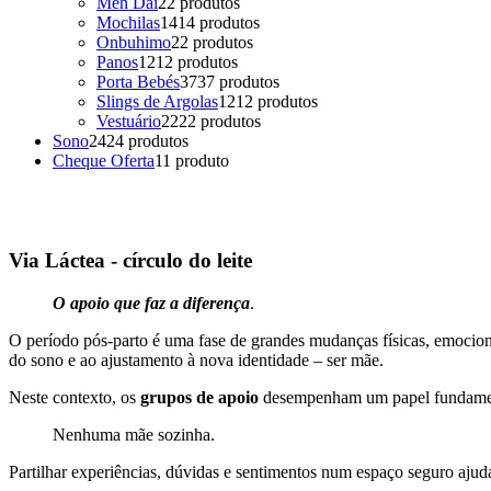
Meh Dai
2
2 produtos
Mochilas
14
14 produtos
Onbuhimo
2
2 produtos
Panos
12
12 produtos
Porta Bebés
37
37 produtos
Slings de Argolas
12
12 produtos
Vestuário
22
22 produtos
Sono
24
24 produtos
Cheque Oferta
1
1 produto
Via Láctea - círculo do leite
O apoio que faz a diferença
.
O período pós-parto é uma fase de grandes mudanças físicas, emocion
do sono e ao ajustamento à nova identidade – ser mãe.
Neste contexto, os
grupos de apoio
desempenham um papel fundamenta
Nenhuma mãe sozinha.
Partilhar experiências, dúvidas e sentimentos num espaço seguro ajuda