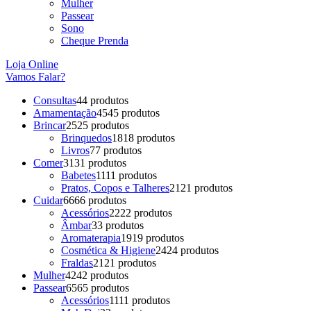
Mulher
Passear
Sono
Cheque Prenda
Loja Online
Vamos Falar?
Consultas
4
4 produtos
Amamentação
45
45 produtos
Brincar
25
25 produtos
Brinquedos
18
18 produtos
Livros
7
7 produtos
Comer
31
31 produtos
Babetes
11
11 produtos
Pratos, Copos e Talheres
21
21 produtos
Cuidar
66
66 produtos
Acessórios
22
22 produtos
Âmbar
3
3 produtos
Aromaterapia
19
19 produtos
Cosmética & Higiene
24
24 produtos
Fraldas
21
21 produtos
Mulher
42
42 produtos
Passear
65
65 produtos
Acessórios
11
11 produtos