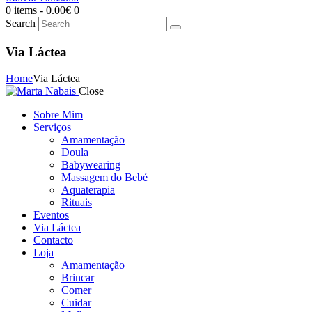
0 items
-
0.00€
0
Search
Via Láctea
Home
Via Láctea
Close
Sobre Mim
Serviços
Amamentação
Doula
Babywearing
Massagem do Bebé
Aquaterapia
Rituais
Eventos
Via Láctea
Contacto
Loja
Amamentação
Brincar
Comer
Cuidar