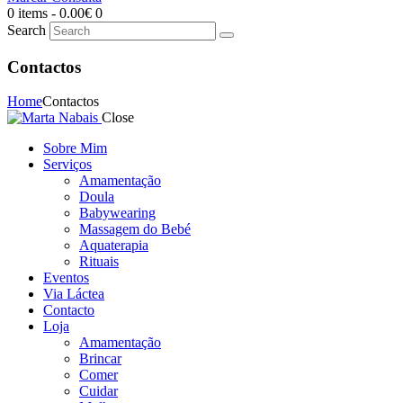
0 items
-
0.00€
0
Search
Contactos
Home
Contactos
Close
Sobre Mim
Serviços
Amamentação
Doula
Babywearing
Massagem do Bebé
Aquaterapia
Rituais
Eventos
Via Láctea
Contacto
Loja
Amamentação
Brincar
Comer
Cuidar