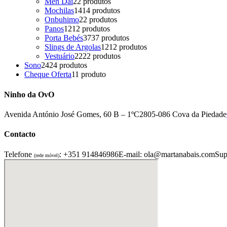
Meh Dai
2
2 produtos
Mochilas
14
14 produtos
Onbuhimo
2
2 produtos
Panos
12
12 produtos
Porta Bebés
37
37 produtos
Slings de Argolas
12
12 produtos
Vestuário
22
22 produtos
Sono
24
24 produtos
Cheque Oferta
1
1 produto
Ninho da OvO
Avenida António José Gomes, 60 B – 1ºC
2805-086 Cova da Piedade
Contacto
Telefone
: +351 914846986
E-mail: ola@martanabais.com
Sup
(rede móvel)