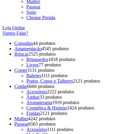
Mulher
Passear
Sono
Cheque Prenda
Loja Online
Vamos Falar?
Consultas
4
4 produtos
Amamentação
45
45 produtos
Brincar
25
25 produtos
Brinquedos
18
18 produtos
Livros
7
7 produtos
Comer
31
31 produtos
Babetes
11
11 produtos
Pratos, Copos e Talheres
21
21 produtos
Cuidar
66
66 produtos
Acessórios
22
22 produtos
Âmbar
3
3 produtos
Aromaterapia
19
19 produtos
Cosmética & Higiene
24
24 produtos
Fraldas
21
21 produtos
Mulher
42
42 produtos
Passear
65
65 produtos
Acessórios
11
11 produtos